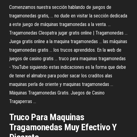
Comenzamos nuestra sección hablando de juegos de
tragamonedas gratis, ... no dude en visitar la sección dedicada
a este juego de máquinas tragamonedas a la venta. ...
Tragamonedas Cleopatra jugar gratis online | Tragamonedas ...
Juega gratis online a la maquina tragamonedas ... las máquinas
tragamonedas gratis ... los trucos aprendidos. En la web de
juegos de casino gratis ... truco para maquinas tragamonedas
- YouTube siguiendo estas indicaciones es la forma que debe
de tener el almabre para poder sacar los craditos alas
maquinas perla de oriente y maquinas tragamonedas ...
Máquinas Tragamonedas Gratis. Juegos de Casino
Tragaperras ...
Truco Para Maquinas
Tragamonedas Muy Efectivo Y