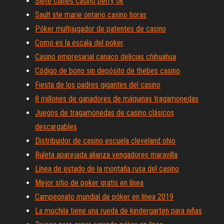
Siete clanes casino perry ok
Sault ste marie ontario casino horas
Póker multijugador de patentes de casino
Como es la escala del poker
Casino empresarial canaco delicias chihuahua
Código de bono sin depósito de thebes casino
Fiesta de los padres gigantes del casino
8 millones de ganadores de máquinas tragamonedas
Juegos de tragamonedas de casino clásicos
descargables
Distribuidor de casino escuela cleveland ohio
Ruleta aparejada alianza vengadores maravilla
Línea de estado de la montaña rusa del casino
Mejor sitio de poker gratis en línea
Campeonato mundial de póker en línea 2019
La mochila tiene una rueda de kindergarten para niñas