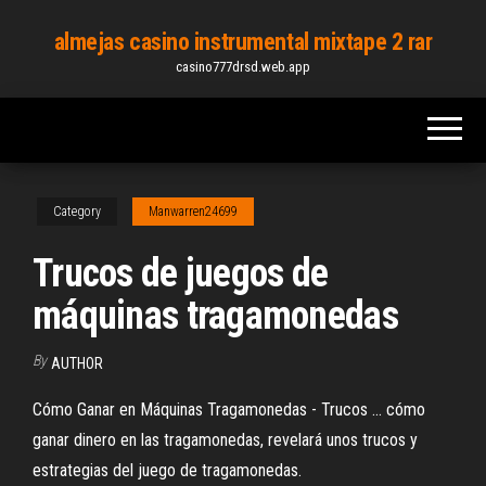
Skip
almejas casino instrumental mixtape 2 rar
to
casino777drsd.web.app
the
content
Category
Manwarren24699
Trucos de juegos de
máquinas tragamonedas
By
AUTHOR
Cómo Ganar en Máquinas Tragamonedas - Trucos ... cómo
ganar dinero en las tragamonedas, revelará unos trucos y
estrategias del juego de tragamonedas.