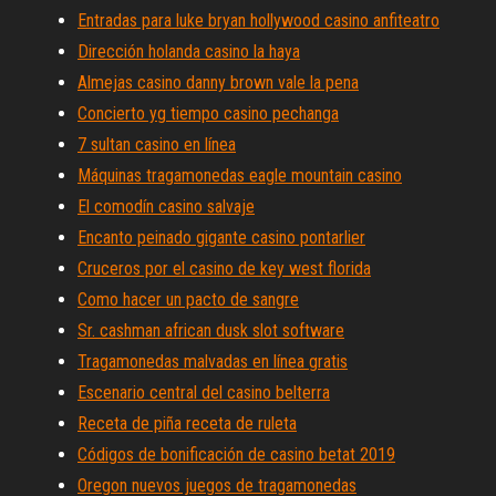
Entradas para luke bryan hollywood casino anfiteatro
Dirección holanda casino la haya
Almejas casino danny brown vale la pena
Concierto yg tiempo casino pechanga
7 sultan casino en línea
Máquinas tragamonedas eagle mountain casino
El comodín casino salvaje
Encanto peinado gigante casino pontarlier
Cruceros por el casino de key west florida
Como hacer un pacto de sangre
Sr. cashman african dusk slot software
Tragamonedas malvadas en línea gratis
Escenario central del casino belterra
Receta de piña receta de ruleta
Códigos de bonificación de casino betat 2019
Oregon nuevos juegos de tragamonedas