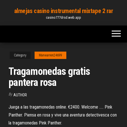
Skip
almejas casino instrumental mixtape 2 rar
to
casino777drsd.web.app
the
content
Category
Manwarren24699
Tragamonedas gratis
pantera rosa
By
AUTHOR
Juega a las tragamonedas online. €2400. Welcome ..... Pink
Panther. Piensa en rosa y vive una aventura detectivesca con
la tragamonedas Pink Panther.