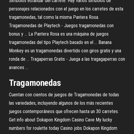
Símbolos estándar del carrete: Hay varios símbolos de
personajes relacionados con el juego en los carretes de esta
tragamonedas, tal como la misma Pantera Rosa.
Tragamonedas de Playtech - Juegos tragamonedas con
bonus y ... La Pantera Rosa es una máquina de juegos
tragamonedas del tipo Playtech basado en el ... Banana
Monkey es un tragamonedas divertido con giros gratis y una
ronda de ... Tragaperras Gratis - Juega a las tragagaperras con
avances ...
Tragamonedas
Cuentan con cientos de juegos de Tragamonedas de todas
las variedades, incluyendo algunos de los más recientes
juegos contemporáneos que ofrecen hasta un 30 carretes.
Get info about Dokapon Kingdom Casino Cave
My lucky
numbers for roulette today Casino jobs Dokapon Kingdom