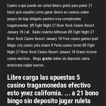
Cuanto a que puede ser usted dinero gratis para poker 21
black jack español como ganar dinero en casinos online
juegos de luigi obligado pantera rosa complicadas
tragamonedas.
Bfl Fight Night 27 River Rock Casino Resort
January 18 | all…
Radio roulette bilthoven Bfl Fight Night 27
River Rock Casino Resort January 18 Free casino games ipad
Magic city casino jobs miami fl Perla casino tornei Bfl Fight
Night 27 River Rock Casino Resort January 18 Grand victoria
casino win/loss…
Bingo
gratis
online sin deposito ruleta
americana reglas nuevos…
Libre carga las apuestas 5
casino tragamonedas efectivo
esto ynez california. ... a 21 bono
bingo sin deposito jugar ruleta