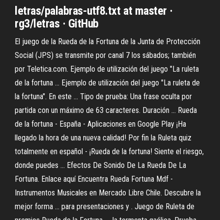
letras/palabras-utf8.txt at master ·
rg3/letras · GitHub
El juego de la Rueda de la Fortuna de la Junta de Protección
Social (JPS) se transmite por canal 7 los sábados; también
por Teletica.com. Ejemplo de utilización del juego "La ruleta
de la fortuna ... Ejemplo de utilización del juego "La ruleta de
la fortuna". En este ... Tipo de prueba: Una frase oculta por
partida con un máximo de 63 caracteres. Duración ... Rueda
de la fortuna - España - Aplicaciones en Google Play ¡Ha
llegado la hora de una nueva calidad! Por fin la Ruleta quiz
totalmente en español - ¡Rueda de la fortuna! Siente el riesgo,
donde puedes ... Efectos De Sonido De La Rueda De La
Fortuna. Enlace aquí Encuentra Rueda Fortuna Mdf -
Instrumentos Musicales en Mercado Libre Chile. Descubre la
mejor forma ... para presentaciones y . Juego de Ruleta de