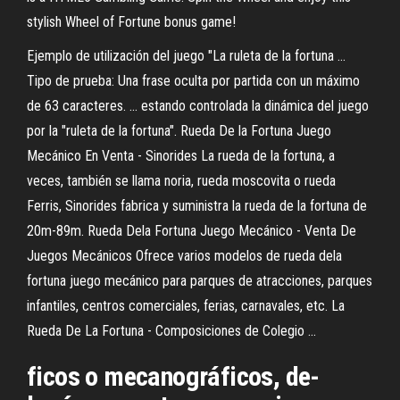
stylish Wheel of Fortune bonus game!
Ejemplo de utilización del juego "La ruleta de la fortuna ...
Tipo de prueba: Una frase oculta por partida con un máximo
de 63 caracteres. ... estando controlada la dinámica del juego
por la "ruleta de la fortuna". Rueda De la Fortuna Juego
Mecánico En Venta - Sinorides La rueda de la fortuna, a
veces, también se llama noria, rueda moscovita o rueda
Ferris, Sinorides fabrica y suministra la rueda de la fortuna de
20m-89m. Rueda Dela Fortuna Juego Mecánico - Venta De
Juegos Mecánicos Ofrece varios modelos de rueda dela
fortuna juego mecánico para parques de atracciones, parques
infantiles, centros comerciales, ferias, carnavales, etc. La
Rueda De La Fortuna - Composiciones de Colegio ...
ficos o mecanográficos, de-