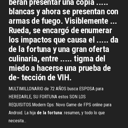
berán presentar una copia .....
blancas y ahora se presentan con
armas de fuego. Visiblemente ...
Rueda, se encargó de enumerar
los impactos que causa el ..... da
de la fortuna y una gran oferta
culinaria, entre ..... tigma del
miedo a hacerse una prueba de
de- tección de VIH.
MULTIMILLONARIO de 72 AÑOS busca ESPOSA para
HEREDARLE, SU FORTUNA estos SON LOS
REQUISITOS.Modern Ops: Novo Game de FPS online para
Android. La hija
de
la
fortuna
: resumen, y todo lo que
necesita…