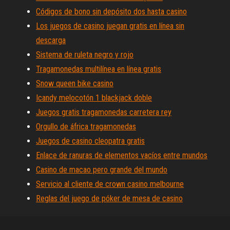
Códigos de bono sin depósito dos hasta casino
Los juegos de casino juegan gratis en línea sin
descarga
Sistema de ruleta negro y rojo
Tragamonedas multilínea en línea gratis
Snow queen bike casino
Icandy melocotón 1 blackjack doble
Juegos gratis tragamonedas carretera rey
Orgullo de áfrica tragamonedas
Juegos de casino cleopatra gratis
Enlace de ranuras de elementos vacíos entre mundos
Casino de macao pero grande del mundo
Servicio al cliente de crown casino melbourne
Reglas del juego de póker de mesa de casino