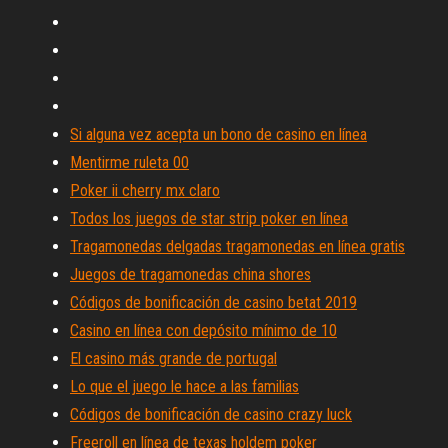
Si alguna vez acepta un bono de casino en línea
Mentirme ruleta 00
Poker ii cherry mx claro
Todos los juegos de star strip poker en línea
Tragamonedas delgadas tragamonedas en línea gratis
Juegos de tragamonedas china shores
Códigos de bonificación de casino betat 2019
Casino en línea con depósito mínimo de 10
El casino más grande de portugal
Lo que el juego le hace a las familias
Códigos de bonificación de casino crazy luck
Freeroll en línea de texas holdem poker